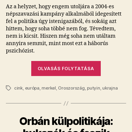
Az a helyzet, hogy engem utoljára a 2004-es
népszavazási kampány alkalmából idegesített
fel a politika úgy istenigazából, és sokáig azt
hittem, hogy soha többé nem fog. Tévedtem,
nem is kicsit. Hiszen még soha nem utáltam
annyira semmit, mint most ezt a háborús
pszichózist.
„Pokolba
OLVASÁS FOLYTATÁSA
a
háborús
cink
,
európa
,
merkel
,
Oroszország
,
putyin
,
pszichózissa
ukrajna
Címkék
Orbán külpolitikája: