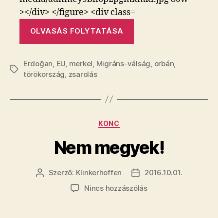
„Oszmán
OLVASÁS FOLYTATÁSA
zsarolóvírus
támadta
Erdoğan
,
EU
,
merkel
,
Migráns-válság
meg
,
orbán
,
Címkék
törökország
,
zsarolás
Európát”
Kategóriák
KONC
Nem megyek!
Szerző:
Klinkerhoffen
2016.10.01.
Bejegyzés
Bejegyzés
szerzője
dátuma
a(z)
Nincs hozzászólás
Nem
megyek!