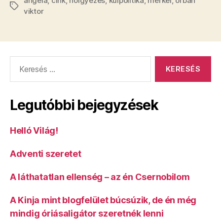
angela
,
cink
,
hölgyezés
,
kulpolitika
,
merkel
és
,
orbán
Címkék
viktor
faszik”
Keresés:
Legutóbbi bejegyzések
Helló Világ!
Adventi szeretet
A láthatatlan ellenség – az én Csernobilom
A Kinja mint blogfelület búcsúzik, de én még
mindig óriásaligátor szeretnék lenni