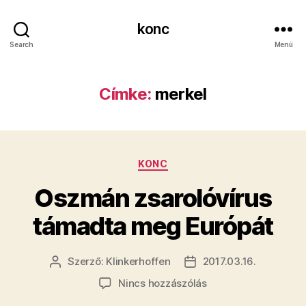
konc
Search
Menü
Címke:
merkel
Kategóriák
KONC
Oszmán zsarolóvírus
támadta meg Európát
Szerző:
Klinkerhoffen
2017.03.16.
Bejegyzés
Bejegyzés
szerzője
dátuma
a(z)
Nincs hozzászólás
Oszmán