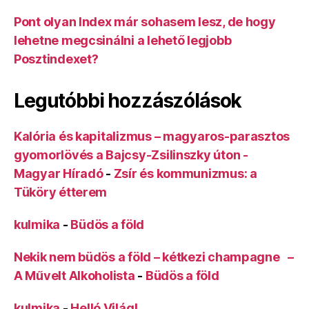
Pont olyan Index már sohasem lesz, de hogy
lehetne megcsinálni a lehető legjobb
Posztindexet?
Legutóbbi hozzászólások
Kalória és kapitalizmus – magyaros-parasztos
gyomorlövés a Bajcsy-Zsilinszky úton -
Magyar Híradó
-
Zsír és kommunizmus: a
Tüköry étterem
kulmika
-
Büdös a föld
Nekik nem büdös a föld – kétkezi champagne –
A Művelt Alkoholista
-
Büdös a föld
kulmika
-
Helló Világ!