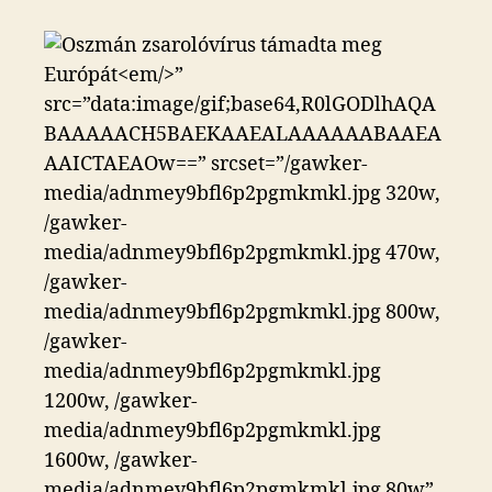
zsarolóvírus
támadta
meg
Európát
bejegyzéshez