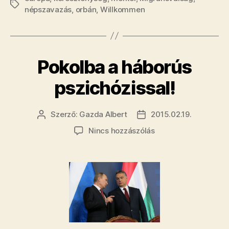
Címkék
népszavazás
,
orbán
,
Willkommen
Pokolba a háborús
pszichózissal!
Szerző:
Gazda Albert
2015.02.19.
Bejegyzés
Bejegyzés
szerzője
dátuma
a(z)
Nincs hozzászólás
Pokolba
a
háborús
pszichózissal!
bejegyzéshez