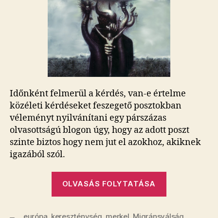
bejegyzéshez
Időnként felmerül a kérdés, van-e értelme
közéleti kérdéseket feszegető posztokban
véleményt nyilvánítani egy párszázas
olvasottságú blogon úgy, hogy az adott poszt
szinte biztos hogy nem jut el azokhoz, akiknek
igazából szól.
„Nem
OLVASÁS FOLYTATÁSA
megyek!”
európa
,
kereszténység
,
merkel
,
Migránsválság
,