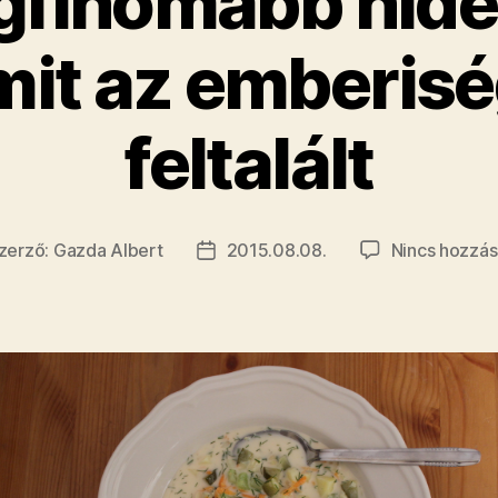
egfinomabb hide
mit az emberis
feltalált
zerző:
Gazda Albert
2015.08.08.
Nincs hozzás
egyzés
Bejegyzés
rzője
dátuma