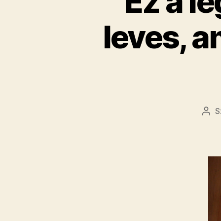
Ez a l
leves, a
S
Bej
sze