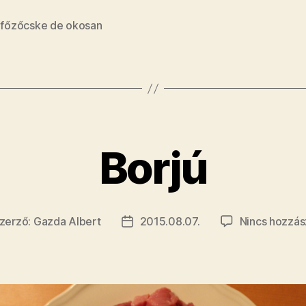
legfinom
hideg
,
főzőcske de okosan
nyári
leves,
amit
az
emberisé
valaha
Borjú
feltalált”
zerző:
Gazda Albert
2015.08.07.
Nincs hozzás
egyzés
Bejegyzés
rzője
dátuma