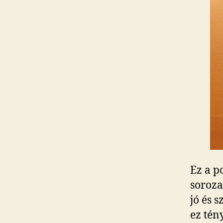
Ez a p
soroza
jó és 
ez tén