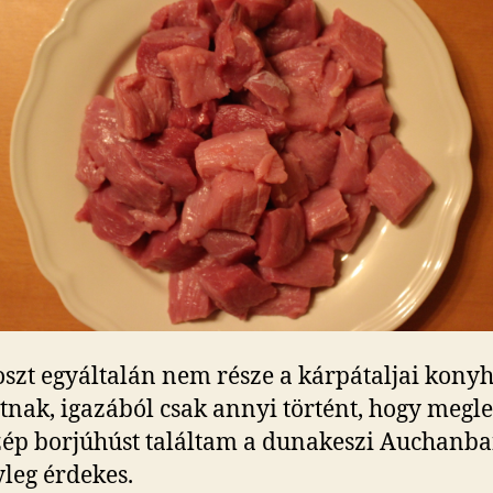
oszt egyáltalán nem része a kárpátaljai kony
tnak, igazából csak annyi történt, hogy megl
szép borjúhúst találtam a dunakeszi Auchanba
yleg érdekes.