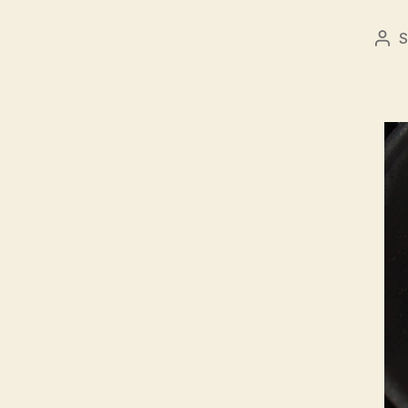
S
Bej
sze