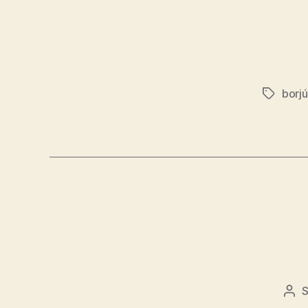
borjú
Címkék
S
Bej