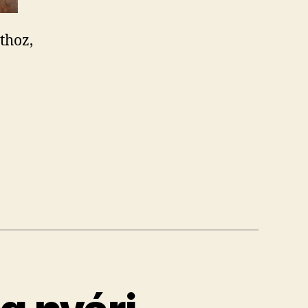
thoz,
bb