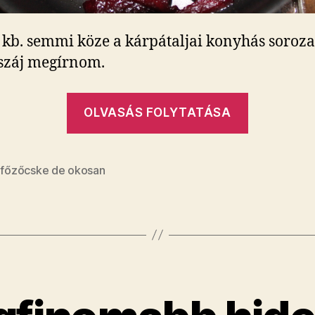
kb. semmi köze a kárpátaljai konyhás soroza
száj megírnom.
„Az
OLVASÁS FOLYTATÁSA
eddigi
legmenő
cékla”
,
főzőcske de okosan