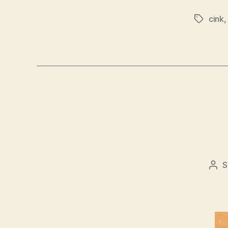
cink
Címkék
S
Bej
sze