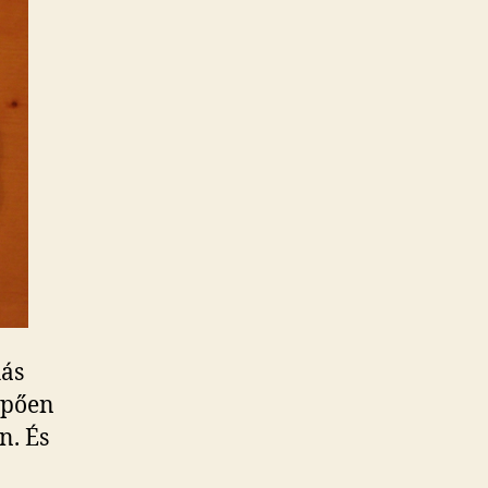
hás
epően
n. És