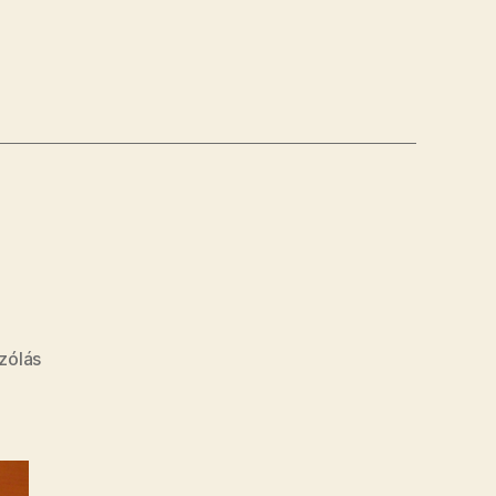
abb
g
a(z)
zólás
Borjú
bejegyzéshez