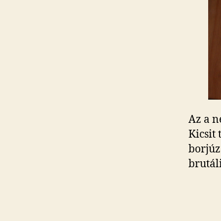
Az a n
Kicsit
borjúz
brutál