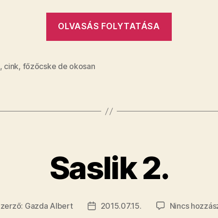
„Borjú”
OLVASÁS FOLYTATÁSA
,
cink
,
főzőcske de okosan
Saslik 2.
zerző:
Gazda Albert
2015.07.15.
Nincs hozzás
egyzés
Bejegyzés