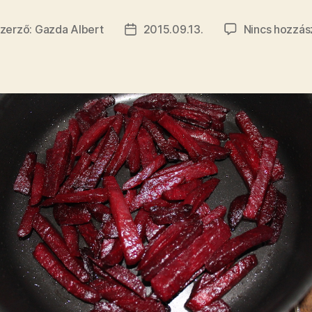
zerző:
Gazda Albert
2015.09.13.
Nincs hozzás
egyzés
Bejegyzés
rzője
dátuma