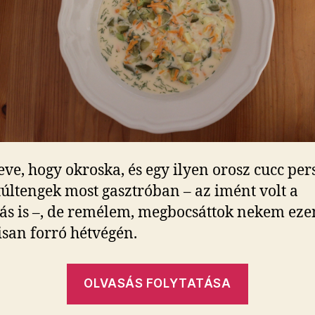
eve, hogy okroska, és egy ilyen orosz cucc per
 túltengek most gasztróban – az imént volt a
ás is –, de remélem, megbocsáttok nekem eze
isan forró hétvégén.
„Ez
OLVASÁS FOLYTATÁSA
a