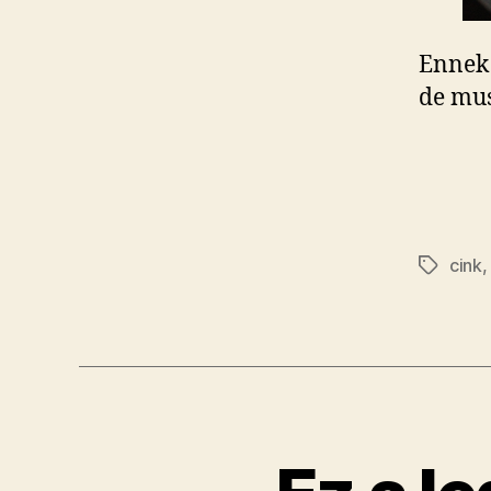
Ennek 
de mu
cink
Címkék